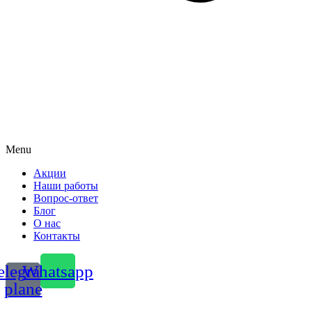
Menu
Акции
Наши работы
Вопрос-ответ
Блог
О нас
Контакты
elegram-
Whatsapp
plane